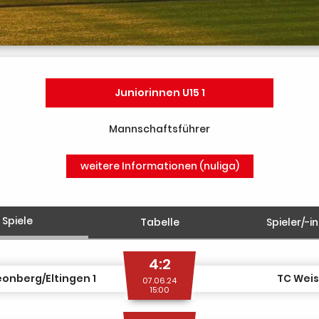
Juniorinnen U15 1
Mannschaftsführer
weitere Informationen (nuliga)
Spiele
Tabelle
Spieler/-i
4:2
eonberg/Eltingen 1
TC Weis
07.06.24
15:00