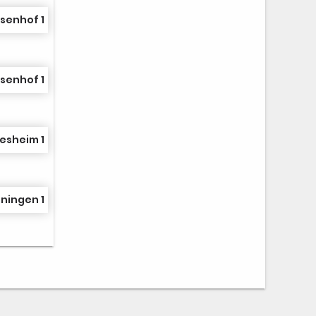
senhof 1
senhof 1
esheim 1
ningen 1