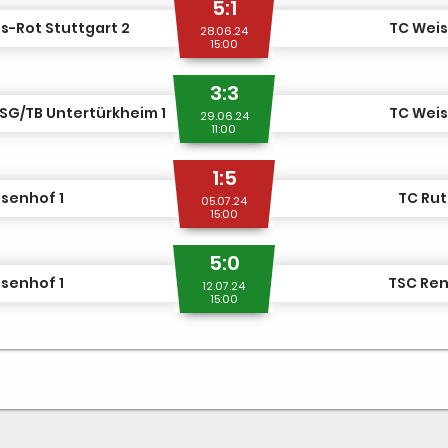
5:1
s-Rot Stuttgart 2
TC Weis
28.06.24
15:00
3:3
SG/TB Untertürkheim 1
TC Weis
29.06.24
11:00
1:5
senhof 1
TC Rut
05.07.24
15:00
5:0
senhof 1
TSC Ren
12.07.24
15:00