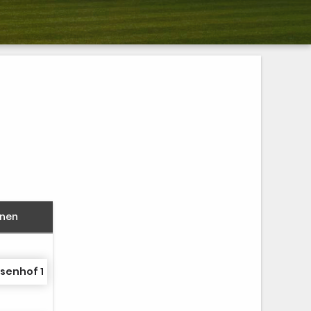
nnen
senhof 1