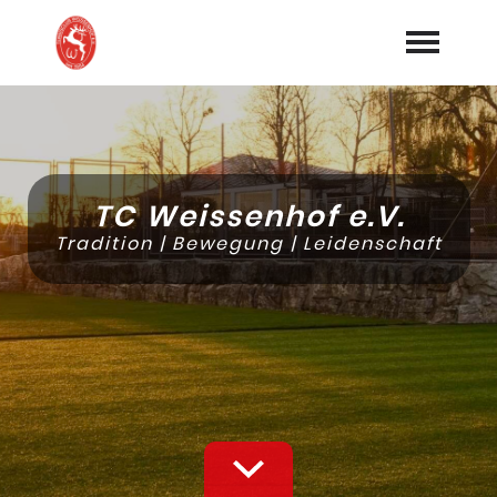
Startseite
Aktuelles
TC Weissenhof e.V.
Kurse/Events/Workshop
Tradition | Bewegung | Leidenschaft
Vereinskalender
Sport
expand_more
Allgemeines
expand_more
Geschichte
Gastronomie