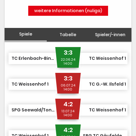
weitere Informationen (nuliga)
Spiele
Tabelle
Spieler/-innen
3:3
TC Erlenbach-Binswangen 1
TC Weissenhof 1
22.06.24
14:00
3:3
TC Weissenhof 1
TC G.-W. Ilsfeld 1
06.07.24
14:00
4:2
SPG Seewald/Tonbach 1
TC Weissenhof 1
13.07.24
14:00
4:2
TC Weissenhof 1
SPG TC Gäufelden/Nebringen 1