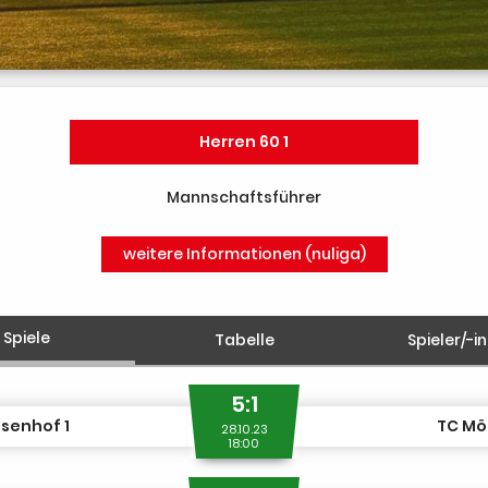
Herren 60 1
Mannschaftsführer
weitere Informationen (nuliga)
Spiele
Tabelle
Spieler/-i
5:1
senhof 1
TC Mö
28.10.23
18:00