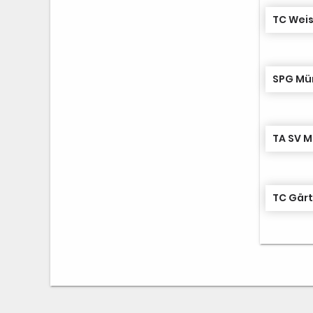
TC Weis
SPG Mün
TA SV M
TC Gärt