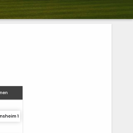
nnen
nsheim 1