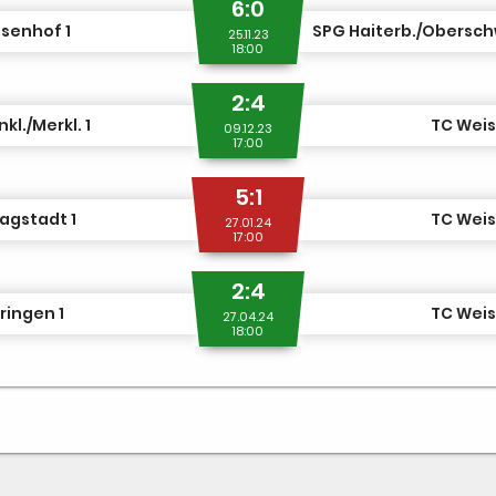
6:0
senhof 1
25.11.23
18:00
2:4
kl./Merkl. 1
TC Weis
09.12.23
17:00
5:1
agstadt 1
TC Weis
27.01.24
17:00
2:4
ringen 1
TC Weis
27.04.24
18:00