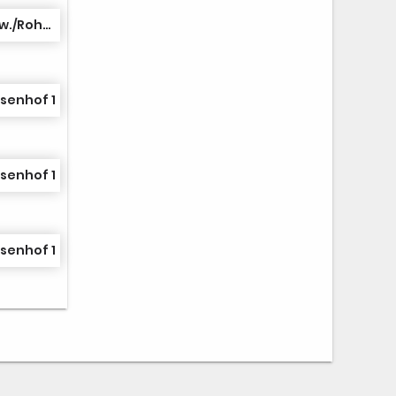
SPG Haiterb./Oberschw./Rohrd. 1
senhof 1
senhof 1
senhof 1