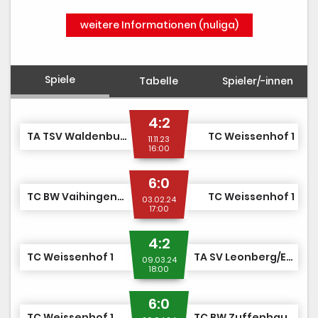
weitere Informationen (nuliga)
Spiele
Tabelle
Spieler/-innen
4:2
TA TSV Waldenbuch 2
TC Weissenhof 1
11.11.23
16:00
6:0
TC BW Vaihingen-Rohr 1
TC Weissenhof 1
03.02.24
17:00
4:2
TC Weissenhof 1
TA SV Leonberg/Eltingen 1
09.03.24
18:00
6:0
TC Weissenhof 1
TC BW Zuffenhausen 2