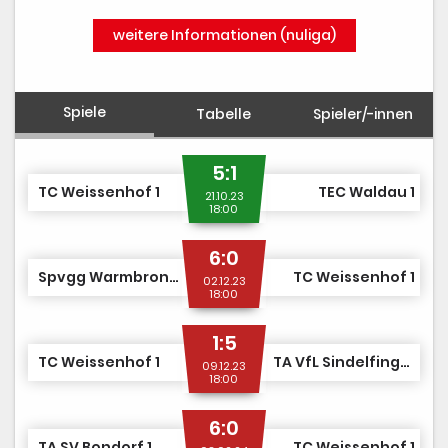
weitere Informationen (nuliga)
Spiele
Tabelle
Spieler/-innen
5:1
TC Weissenhof 1
TEC Waldau 1
21.10.23
18:00
6:0
Spvgg Warmbronn Tennis 1
TC Weissenhof 1
02.12.23
18:00
1:5
TC Weissenhof 1
TA VfL Sindelfingen 1862 1
09.12.23
18:00
6:0
TA SV Bondorf 1
TC Weissenhof 1