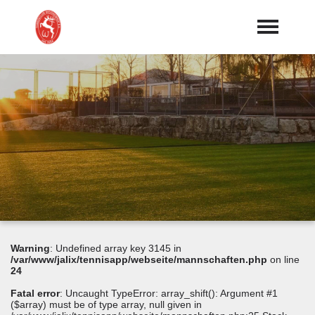
Startseite
Aktuelles
Kurse/Events/Workshop
Vereinskalender
Sport
expand_more
Allgemeines
expand_more
Geschichte
Warning
: Undefined array key 3145 in
Gastronomie
/var/www/jalix/tennisapp/webseite/mannschaften.php
on line
24
Fatal error
: Uncaught TypeError: array_shift(): Argument #1
($array) must be of type array, null given in