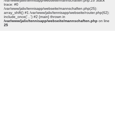
/var/www/jalix/tennisapp/webseite/mannschaften.php:25 Stack
trace: #0
/var/www/jalix/tennisapp/webseite/mannschaften.php(25):
array_shift() #1 /var/www/jalix/tennisapp/webseite/router.php(62):
include_once('...') #2 {main} thrown in
/var/www/jalix/tennisapp/webseite/mannschaften.php
on line
25