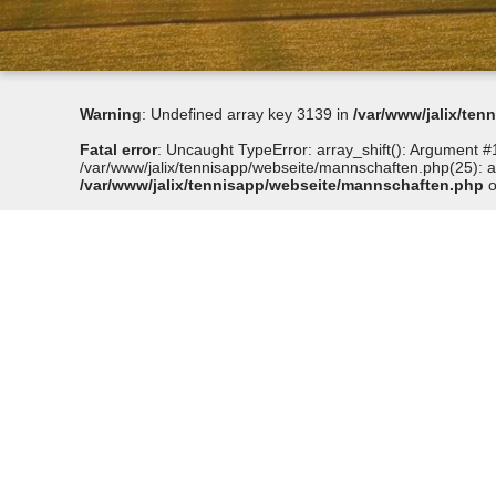
Warning
: Undefined array key 3139 in
/var/www/jalix/te
Fatal error
: Uncaught TypeError: array_shift(): Argument #1
/var/www/jalix/tennisapp/webseite/mannschaften.php(25): arr
/var/www/jalix/tennisapp/webseite/mannschaften.php
o