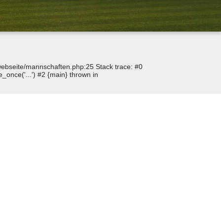
p/webseite/mannschaften.php:25 Stack trace: #0
_once('...') #2 {main} thrown in