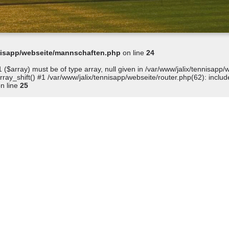
nnisapp/webseite/mannschaften.php
on line
24
 ($array) must be of type array, null given in /var/www/jalix/tennisap
ay_shift() #1 /var/www/jalix/tennisapp/webseite/router.php(62): include
n line
25