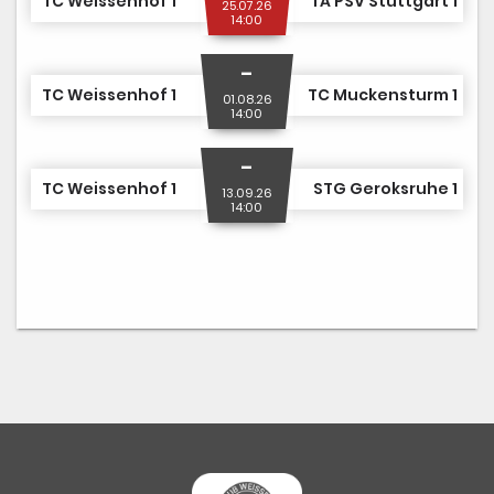
TC Weissenhof 1
TA PSV Stuttgart 1
25.07.26
14:00
-
TC Weissenhof 1
TC Muckensturm 1
01.08.26
14:00
-
TC Weissenhof 1
STG Geroksruhe 1
13.09.26
14:00