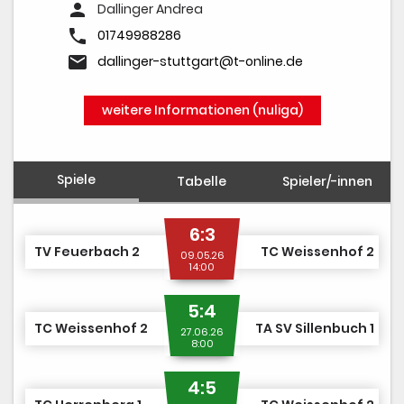
person
Dallinger Andrea
phone
01749988286
email
dallinger-stuttgart@t-online.de
weitere Informationen (nuliga)
Spiele
Tabelle
Spieler/-innen
6:3
TV Feuerbach 2
TC Weissenhof 2
09.05.26
14:00
5:4
TC Weissenhof 2
TA SV Sillenbuch 1
27.06.26
8:00
4:5