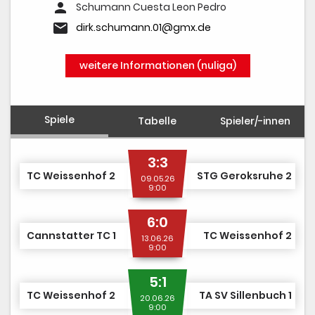
person
Schumann Cuesta Leon Pedro
email
dirk.schumann.01@gmx.de
weitere Informationen (nuliga)
Spiele
Tabelle
Spieler/-innen
3:3
TC Weissenhof 2
STG Geroksruhe 2
09.05.26
9:00
6:0
Cannstatter TC 1
TC Weissenhof 2
13.06.26
9:00
5:1
TC Weissenhof 2
TA SV Sillenbuch 1
20.06.26
9:00