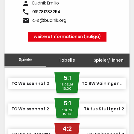
person
Budnik Emilio
phone
015781283254
email
c-s@budnik.org
weitere Informationen (nuliga)
Spiele
Tabelle
Spieler/-innen
5:1
TC Weissenhof 2
TC BW Vaihingen-Rohr 1
13.05.26
16:00
5:1
TC Weissenhof 2
TA tus Stuttgart 2
17.06.26
15:00
4:2