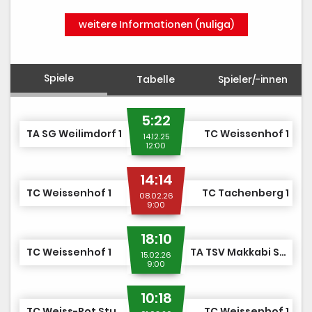
weitere Informationen (nuliga)
Spiele
Tabelle
Spieler/-innen
5:22
TA SG Weilimdorf 1
TC Weissenhof 1
14.12.25
12:00
14:14
TC Weissenhof 1
TC Tachenberg 1
08.02.26
9:00
18:10
TC Weissenhof 1
TA TSV Makkabi Stuttgart 1
15.02.26
9:00
10:18
TC Weiss-Rot Stuttgart 1
TC Weissenhof 1