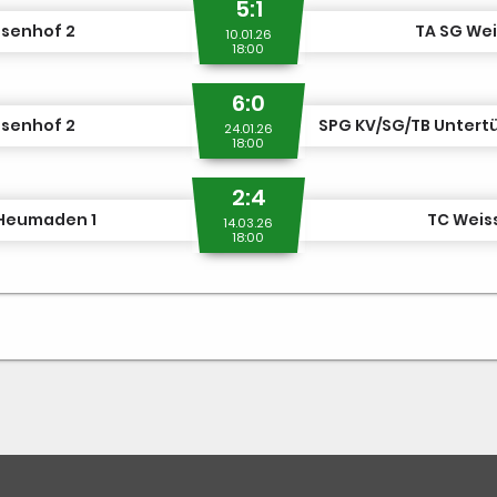
5:1
ssenhof 2
TA SG Wei
10.01.26
18:00
6:0
ssenhof 2
SPG KV/SG/TB Untertü
24.01.26
18:00
2:4
 Heumaden 1
TC Weis
14.03.26
18:00