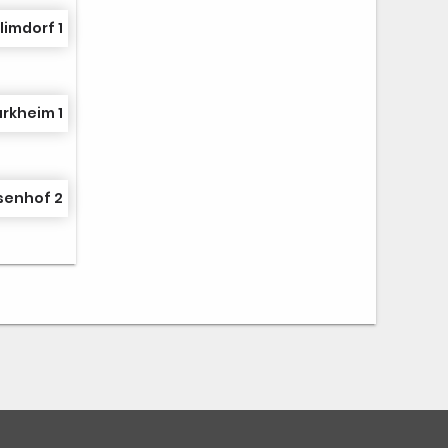
limdorf 1
rkheim 1
senhof 2