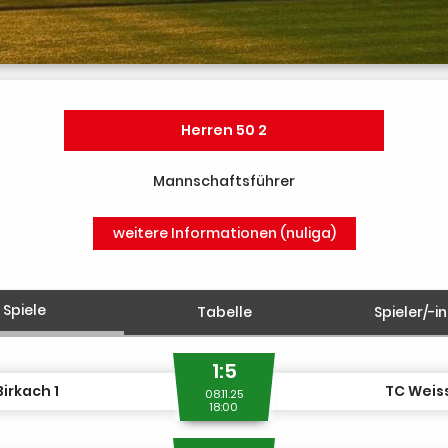
Herren 50 2
Mannschaftsführer
weitere Informationen (nuliga)
Spiele
Tabelle
Spieler/-i
1:5
Birkach 1
TC Weis
08.11.25
18:00