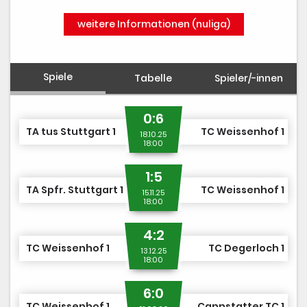
weitere Informationen (nuliga)
Spiele
Tabelle
Spieler/-innen
0:6
TA tus Stuttgart 1
TC Weissenhof 1
18.10.25
18:00
1:5
TA Spfr. Stuttgart 1
TC Weissenhof 1
15.11.25
18:00
4:2
TC Weissenhof 1
TC Degerloch 1
13.12.25
18:00
6:0
TC Weissenhof 1
Cannstatter TC 1