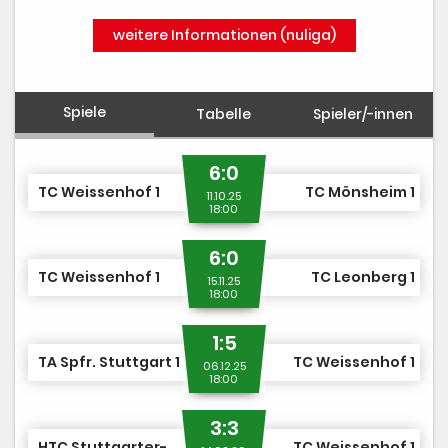
weitere Informationen (nuliga)
Spiele
Tabelle
Spieler/-innen
6:0
TC Weissenhof 1
TC Mönsheim 1
11.10.25
18:00
6:0
TC Weissenhof 1
TC Leonberg 1
15.11.25
18:00
1:5
TA Spfr. Stuttgart 1
TC Weissenhof 1
06.12.25
18:00
3:3
HTC Stuttgarter-Kickers 1
TC Weissenhof 1