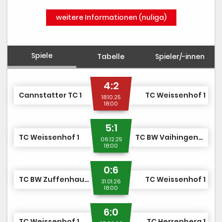
weitere Informationen (nuliga)
Spiele
Tabelle
Spieler/-innen
4:2
Cannstatter TC 1
TC Weissenhof 1
18.10.25
18:00
5:1
TC Weissenhof 1
TC BW Vaihingen-Rohr 2
06.12.25
18:00
0:6
TC BW Zuffenhausen 1
TC Weissenhof 1
31.01.26
18:00
6:0
TC Weissenhof 1
TC Herrenberg 1