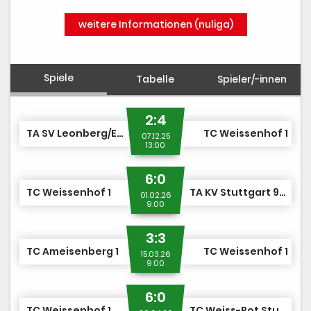
weitere Informationen (nuliga)
Spiele
Tabelle
Spieler/-innen
2:4
TA SV Leonberg/Eltingen 1
TC Weissenhof 1
07.12.25
13:00
6:0
TC Weissenhof 1
TA KV Stuttgart 95 1
01.02.26
9:00
3:3
TC Ameisenberg 1
TC Weissenhof 1
15.03.26
9:00
6:0
TC Weissenhof 1
TC Weiss-Rot Stuttgart 1