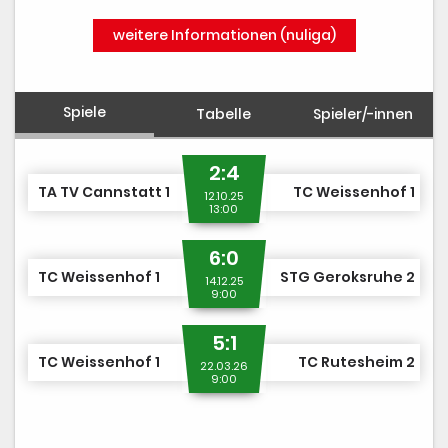
weitere Informationen (nuliga)
Spiele
Tabelle
Spieler/-innen
2:4
TA TV Cannstatt 1
TC Weissenhof 1
12.10.25
13:00
6:0
TC Weissenhof 1
STG Geroksruhe 2
14.12.25
9:00
5:1
TC Weissenhof 1
TC Rutesheim 2
22.03.26
9:00