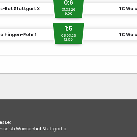
0:6
s-Rot Stuttgart 3
TC Weis
01.02.26
9:00
1:5
aihingen-Rohr 1
TC Weis
08.03.26
12:00
esse:
nisclub Weissenhof Stuttgart e.