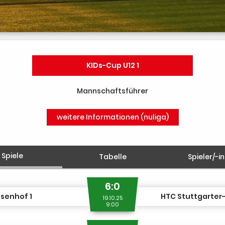
KIDs-Cup U12 1
Mannschaftsführer
weitere Informationen (nuliga)
Spiele
Tabelle
Spieler/-i
6:0
senhof 1
HTC Stuttgarter-
19.10.25
9:00