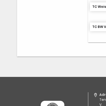
TC Weis
TC BW V
Adr
Ten
V.