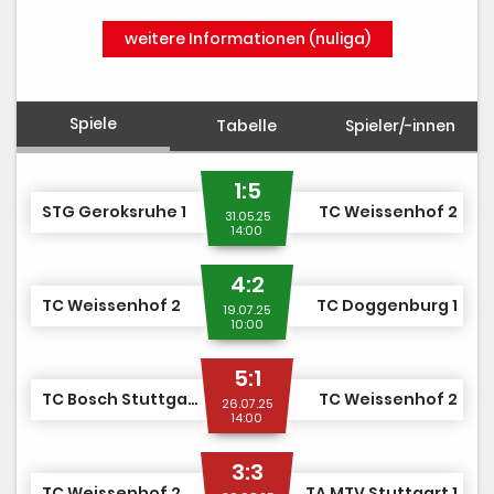
weitere Informationen (nuliga)
Spiele
Tabelle
Spieler/-innen
1:5
STG Geroksruhe 1
TC Weissenhof 2
31.05.25
14:00
4:2
TC Weissenhof 2
TC Doggenburg 1
19.07.25
10:00
5:1
TC Bosch Stuttgart 1
TC Weissenhof 2
26.07.25
14:00
3:3
TC Weissenhof 2
TA MTV Stuttgart 1