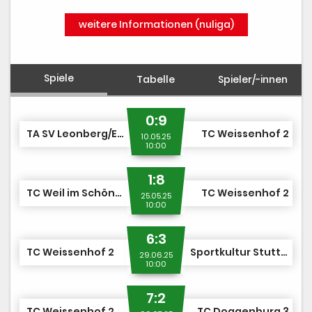
weitere Informationen (nuliga)
Spiele
Tabelle
Spieler/-innen
0:9
TA SV Leonberg/Eltingen 2
TC Weissenhof 2
10.05.25
10:00
1:8
TC Weil im Schönbuch 2
TC Weissenhof 2
25.05.25
10:00
6:3
TC Weissenhof 2
Sportkultur Stuttgart 1
29.06.25
10:00
7:2
TC Weissenhof 2
TC Doggenburg 3