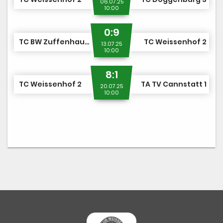
06.07.25
10:00
0:9
TC BW Zuffenhausen 1
TC Weissenhof 2
13.07.25
10:00
8:1
TC Weissenhof 2
TA TV Cannstatt 1
20.07.25
10:00