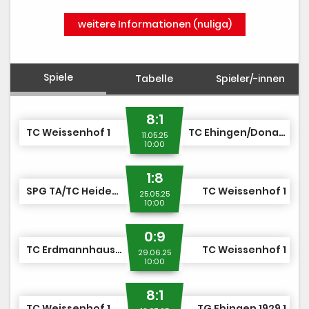
weitere Informationen (nuliga)
Spiele
Tabelle
Spieler/-innen
8:1
TC Weissenhof 1
TC Ehingen/Donau 1
11.05.25
10:00
1:8
SPG TA/TC Heidenheim 1
TC Weissenhof 1
25.05.25
10:00
0:9
TC Erdmannhausen 1
TC Weissenhof 1
29.06.25
10:00
8:1
TC Weissenhof 1
TG Ebingen 1929 1