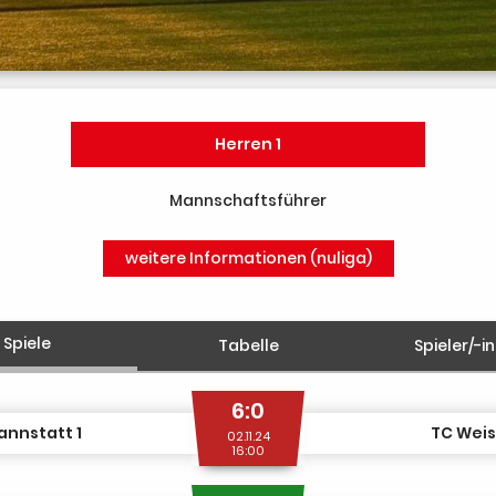
Herren 1
Mannschaftsführer
weitere Informationen (nuliga)
Spiele
Tabelle
Spieler/-i
6:0
annstatt 1
TC Weis
02.11.24
16:00