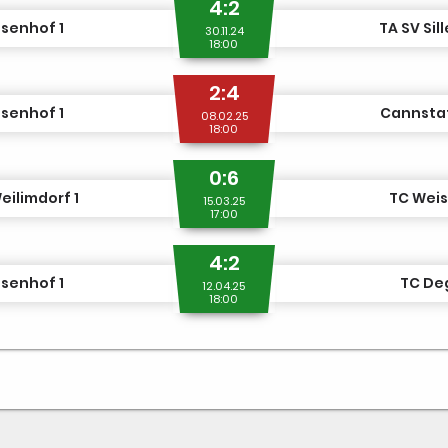
4:2
senhof 1
TA SV Sil
30.11.24
18:00
2:4
senhof 1
Cannstat
08.02.25
18:00
0:6
eilimdorf 1
TC Weis
15.03.25
17:00
4:2
senhof 1
TC Deg
12.04.25
18:00