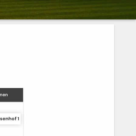
nnen
senhof 1