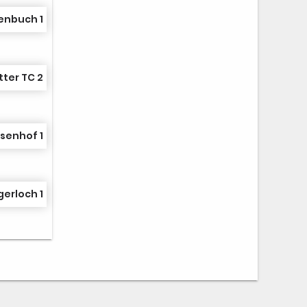
lenbuch 1
ter TC 2
senhof 1
erloch 1